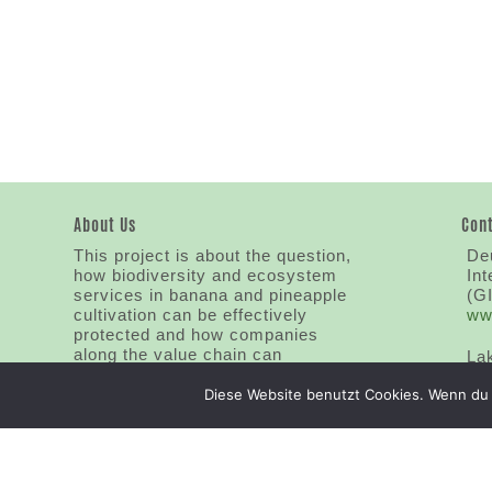
About Us
Con
This project is about the question,
Deu
how biodiversity and ecosystem
In
services in banana and pineapple
(G
cultivation can be effectively
ww
protected and how companies
along the value chain can
La
participate in this process.
ww
Diese Website benutzt Cookies. Wenn du 
Gl
ww