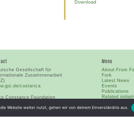
Download
tact
Menu
tsche Gesellschaft für
About From F
ternationale Zusammenarbeit
Fork
IZ)
Latest News
w.giz.de/costarica
Events
Publications
Related initiat
ke Constance Foundation
Contact
w.bodensee-stiftung.org
I
mprint
die Website weiter nutzt, gehen wir von deinem Einverständnis aus.
obal Nature Fund
w.globalnature.org