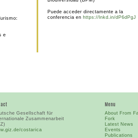
Puede acceder directamente a la
conferencia en
https://lnkd.in/dP6dPgJ
Turismo:
s e
tact
Menu
tsche Gesellschaft für
About From F
ternationale Zusammenarbeit
Fork
IZ)
Latest News
w.giz.de/costarica
Events
Publications