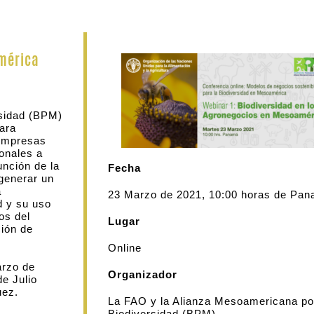
américa
rsidad (BPM)
ara
 empresas
ionales a
nción de la
Fecha
 generar un
a
23 Marzo de 2021, 10:00 horas de Pa
d y su uso
os del
Lugar
ción de
Online
arzo de
Organizador
e Julio
uez.
La FAO y la Alianza Mesoamericana po
Biodiversidad (BPM)