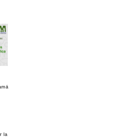
namá
r la