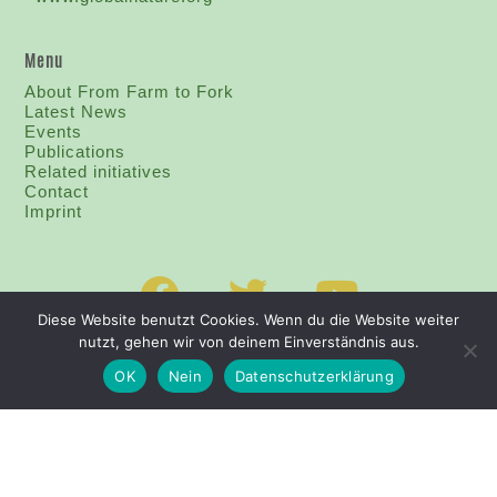
Menu
About From Farm to Fork
Latest News
Events
Publications
Related initiatives
Contact
I
mprint
Diese Website benutzt Cookies. Wenn du die Website weiter
nutzt, gehen wir von deinem Einverständnis aus.
OK
Nein
Datenschutzerklärung
CONTACTO
PIE DE IMPRENTA
PROTECCIÓN DE DATOS
© COPYRIGHT - 2020 DEL CAMPO AL PLATO